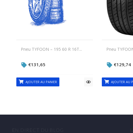
Pneu TYFOON – 195 60 R 16T...
Pneu TYFOON 
€
131,65
€
129,74
AJOUTER AU PANIER
AJOUTER AU P
EN DIRECT DU BLOG