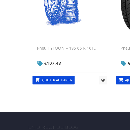
Pneu TYFOON – 195 65 R 16T...
Pneu
€
107,48
AJOUTER AU PANIER
AJO
EN DIRECT DU BLOG