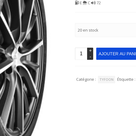
E
C
72
20 en stock
AJOUTER AU PAN
Catégorie :
Étiquette :
TYFOON