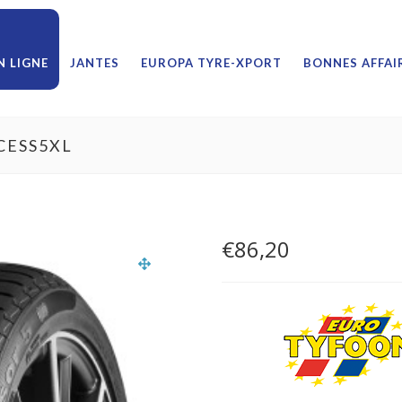
 LIGNE
JANTES
EUROPA TYRE-XPORT
BONNES AFFAI
CESS5XL
€
86,20