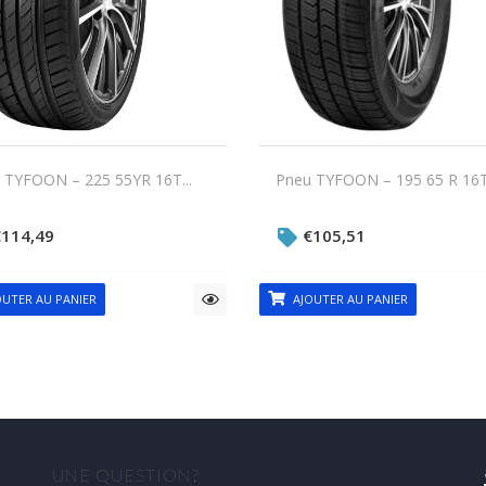
 TYFOON – 225 55YR 16T...
Pneu TYFOON – 195 65 R 16T.
€
114,49
€
105,51
UTER AU PANIER
AJOUTER AU PANIER
UNE QUESTION?