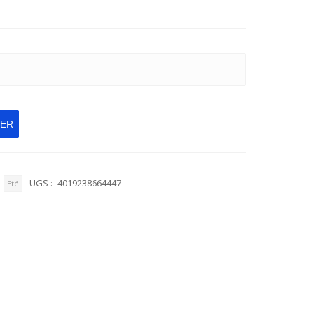
IER
UGS :
4019238664447
Eté