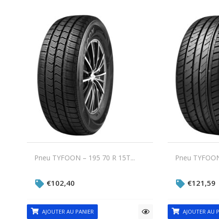
Pneu TYFOON – 195 70 R 15T...
Pneu TYFOON 
€
102,40
€
121,59
AJOUTER AU PANIER
AJOUTER AU P