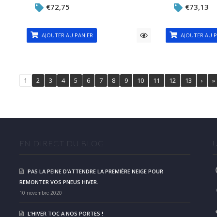
€
72,75
€
73,13
AJOUTER AU PANIER
AJOUTER AU P
1
2
3
4
5
6
7
8
9
10
11
12
13
›
»
EN DIRECT DU BLOG
PAS LA PEINE D’ATTENDRE LA PREMIÈRE NEIGE POUR
REMONTER VOS PNEUS HIVER.
10 novembre 2020
L’HIVER TOC A NOS PORTES !