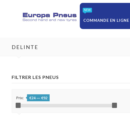
NEW
COMMANDE EN LIGNE
DELINTE
FILTRER LES PNEUS
Prix:
€24
—
€92